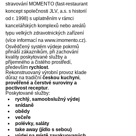
stravování MOMENTO (fast-restaurant 
koncept společnosti JLV, a.s. s historií 
od r. 1998) s uplatněním v rámci 
kancelářských komplexů nebo areálů 
typu velkých zdravotnických zařízení 
(více informací na www.imomento.cz).
Osvědčený systém výdeje pokrmů 
přináší zákazníkům, při zachování 
kvality poskytované služby a 
příjemného a čistého prostředí, 
především 
rychlost
.  
Rekonstruovaný výrobní provoz klade 
důraz na tradiční 
českou kuchyni
, 
prověřené a čerstvé suroviny a 
poctivost receptur
.
Poskytované služby:
rychlý, samoobslužný výdej
snídaně
obědy
večeře
polévky, saláty
take away (jídlo s sebou)
výdej na místě zavakuovaných 