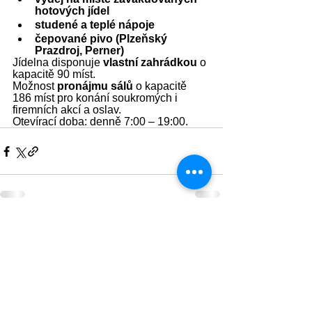
hotových jídel 
studené a teplé nápoje
čepované pivo (Plzeňský 
Prazdroj, Perner)
Jídelna disponuje 
vlastní zahrádkou
 o 
kapacitě 90 míst.
Možnost 
pronájmu sálů
 o kapacitě 
186 míst pro konání soukromých i 
firemních akcí a oslav.
Otevírací doba: denně 7:00 – 19:00.
Zobrazit vše
Nejnovější příspěvky