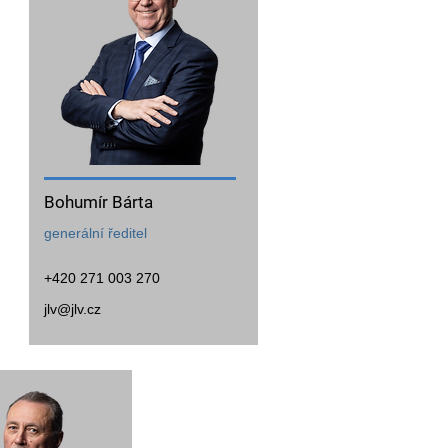
Bohumír Bárta
generální ředitel
+420 271 003 270
jlv@jlv.cz