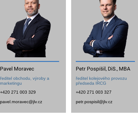
Pavel Moravec
Petr Pospíšil, DiS., MBA
ředitel obchodu, výroby a
ředitel kolejového provozu
marketingu
předseda IRCG
+420 271 003 329
+420 271 003 327
pavel.moravec@jlv.cz
petr.pospisil@jlv.cz