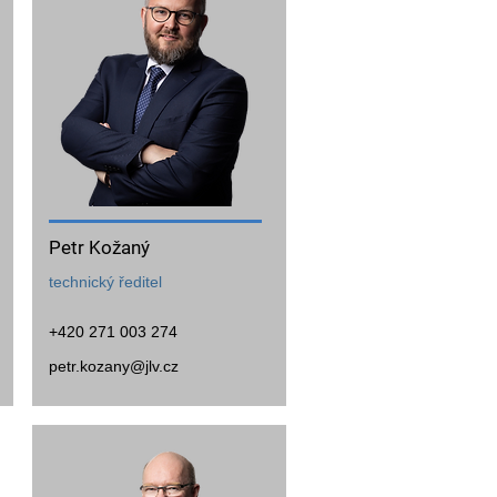
Petr Kožaný
technický ředitel
+420 271 003 274
petr.kozany@jlv.cz