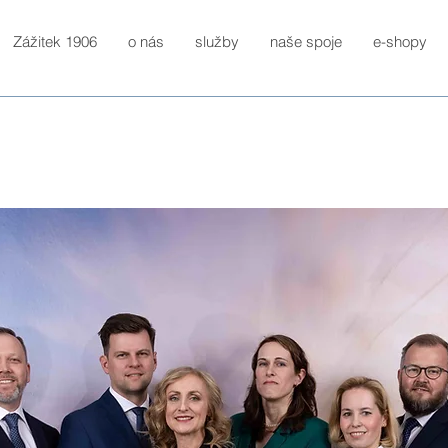
Zážitek 1906
o nás
služby
naše spoje
e-shopy