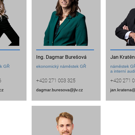
Ing. Dagmar Burešová
Jan Kratěn
ek GŘ
ekonomický náměstek GŘ
náměstek GŘ 
a interní audi
6
+420 271 003 325
+420 271 0
cz
dagmar.buresova@jlv.cz
jan.kratena@