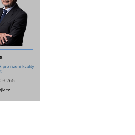
a
pro řízení kvality
t
03 265
jlv.cz