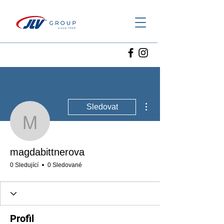
Další akce
Sledovat
magdabittnerova
magdabittnerova
0 Sledující
0 Sledované
Profil