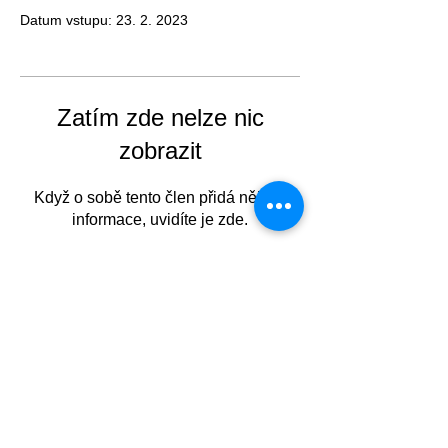
Datum vstupu: 23. 2. 2023
Zatím zde nelze nic
zobrazit
Když o sobě tento člen přidá nějaké
informace, uvidíte je zde.
©
2010-2025
JLV, a.s., Chodovská 228/3,
Praha 4, Česká republika