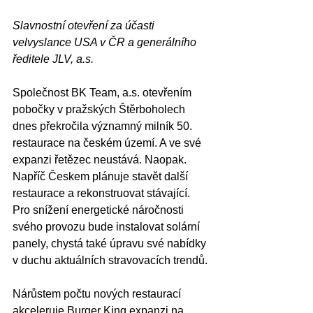
Slavnostní otevření za účasti 
velvyslance USA v ČR a generálního 
ředitele JLV, a.s.
Společnost BK Team, a.s. otevřením 
pobočky v pražských Štěrboholech
dnes překročila významný milník 50. 
restaurace na českém území. A ve své 
expanzi řetězec neustává. Naopak. 
Napříč Českem plánuje stavět další 
restaurace a rekonstruovat stávající. 
Pro snížení energetické náročnosti 
svého provozu bude instalovat solární 
panely, chystá také úpravu své nabídky 
v duchu aktuálních stravovacích trendů.
Nárůstem počtu nových restaurací 
akceleruje Burger King expanzi na 