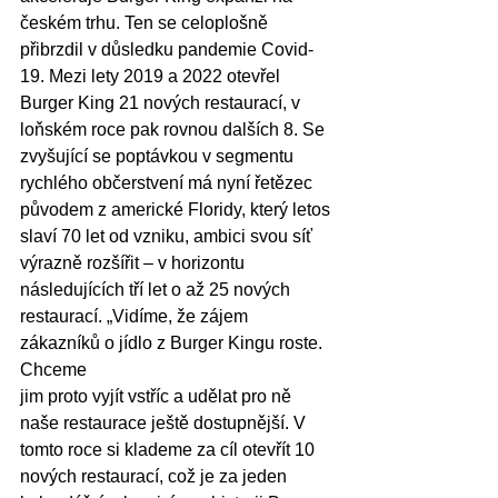
českém trhu. Ten se celoplošně 
přibrzdil v důsledku pandemie Covid-
19. Mezi lety 2019 a 2022 otevřel 
Burger King 21 nových restaurací, v 
loňském roce pak rovnou dalších 8. Se 
zvyšující se poptávkou v segmentu 
rychlého občerstvení má nyní řetězec 
původem z americké Floridy, který letos 
slaví 70 let od vzniku, ambici svou síť 
výrazně rozšířit – v horizontu 
následujících tří let o až 25 nových 
restaurací. „Vidíme, že zájem 
zákazníků o jídlo z Burger Kingu roste. 
Chceme
jim proto vyjít vstříc a udělat pro ně 
naše restaurace ještě dostupnější. V 
tomto roce si klademe za cíl otevřít 10 
nových restaurací, což je za jeden 