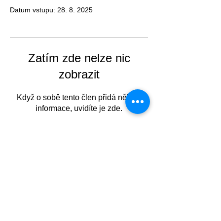
Datum vstupu: 28. 8. 2025
Zatím zde nelze nic
zobrazit
Když o sobě tento člen přidá nějaké
informace, uvidíte je zde.
©
2010-2025
JLV, a.s., Chodovská 228/3,
Praha 4, Česká republika