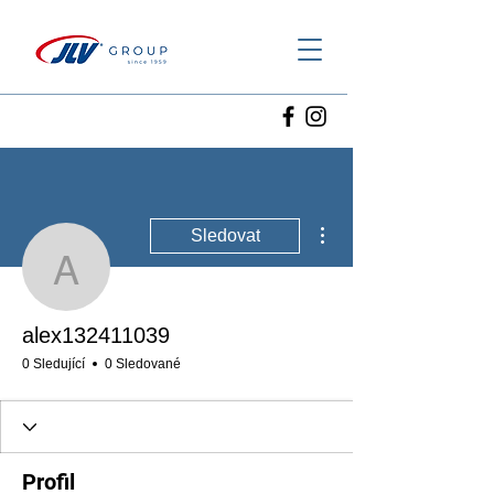
Další akce
Sledovat
alex132411039
alex132411039
0 Sledující
0 Sledované
Profil